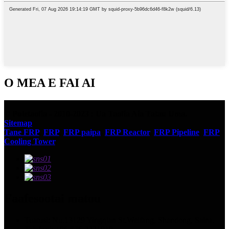
O MEA E FAI AI
© Puletaofia - 2010-2023 : Ua Taofia Aia Tatau Uma.
Sitemap
Tane FRP
,
FRP
,
FRP paipa
,
FRP Reactor
,
FRP Pipeline
,
FRP
Cooling Tower
,
Faafesootai matou
Tuatusi: Nu.13129 Yingqian St.Weifang, Shandong, Saina.