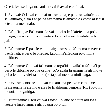
O le tafe o se faiga masani mo vai feaveai e aofia ai:
1. Ave vai: O le vai e aumai mai se puna, e pei o se vaitafe po o
se vaituloto, e ala i se paipa fa'amama fa'amama e aveese ai lapisi
tetele ma mea malo.
2. Fa'ata'ita'iga: Fa'amama le vai, e pei o le fa'afefeteina po'o le
timuga, e aveese ai mea mautu o lo'o taofia ma fa'aitiitia ai le
pala.
3. Fa'amama: E pasi le vai i ituaiga eseese o fa'amama e aveese ai
vaega laiti, e pei o le oneone, kaponi fa'agaoioia po'o filiga
multimedia.
4. Fa'amama: O le vai fa'amama e togafitia i vaila'au fa'ama'i (e
pei o le chlorine po'o le osone) po'o auala fa'amama fa'aletino (e
pei o le ultraviolet radiation) e tape ai meaola ninii leaga.
5. Reverse osmosis: O le vai e fa'amama pe ave'ese mai mea
fa'aleagaina fa'aletino e ala i le fa'aliliuina osmosis (RO) po'o isi
metotia o togafitiga.
6. Tufatufaina: E teu vai vai i totonu o tane ona tufa atu lea i
tagata e faaaogāina e ala i paipa po o loli.