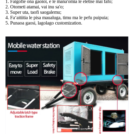
1. Faigofie ona gaoioi, e le mana'omia le eletise mai fafo;
2. Otometi atamai, vai inu sa'o;
3. Super uta, taofi saogalemu;
4. Faʻaitiitia le pisa maualuga, timu ma le pefu puipuia;
5. Punaoa gaosi, lagolago customization.