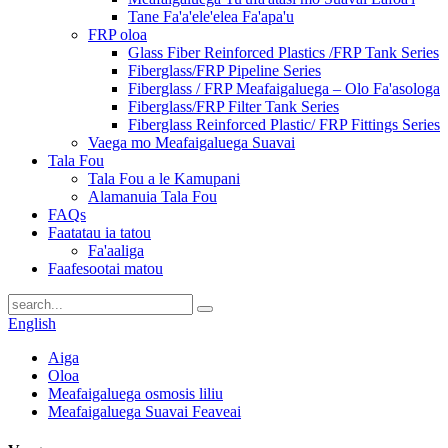
Tane Fa'a'ele'elea Fa'apa'u
FRP oloa
Glass Fiber Reinforced Plastics /FRP Tank Series
Fiberglass/FRP Pipeline Series
Fiberglass / FRP Meafaigaluega – Olo Fa'asologa
Fiberglass/FRP Filter Tank Series
Fiberglass Reinforced Plastic/ FRP Fittings Series
Vaega mo Meafaigaluega Suavai
Tala Fou
Tala Fou a le Kamupani
Alamanuia Tala Fou
FAQs
Faatatau ia tatou
Fa'aaliga
Faafesootai matou
English
Aiga
Oloa
Meafaigaluega osmosis liliu
Meafaigaluega Suavai Feaveai