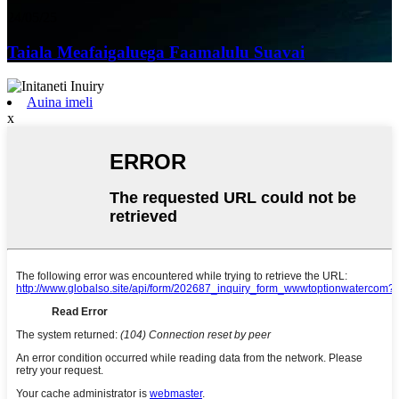
24/05/25
Taiala Meafaigaluega Faamalulu Suavai
Auina imeli
x