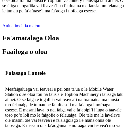
o se oloa fou na fausia e Toption Machinery i tausaga talu ai nei. O
se faiga e togafitia vai feaveaʻi ua fuafuaina ma fausia mo felauaiga
le tumau pe faʻafuaseʻi ma faʻaoga i nofoaga eseese.
Auina imeli ia matou
Fa'amatalaga Oloa
Faailoga o oloa
Folasaga Lautele
Meafaigaluega vai feaveai e pei ona ta'ua o le Mobile Water
Station o se oloa fou na fausia e Toption Machinery i tausaga talu
ai nei. O se faiga e togafitia vai feaveaʻi ua fuafuaina ma fausia
mo felauaiga le tumau pe faʻafuaseʻi ma faʻaoga i nofoaga
eseese. E masani lava, o nei faiga vai e faʻapipiʻi i luga o taavale
toso poʻo loli mo le faigofie o felauaiga. Ole tele ma le lavelave
ole masini ole vai feavea'i e fa'alagolago ile mana'omia ole
talosaga. E masani ona fa'aogaina le nofoaga vai feavea'i mo vai