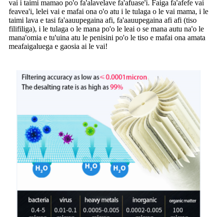
vai i taimi mamao po'o fa'alavelave fa'afuase'i. Faiga fa'afefe vai
feavea'i, lelei vai e mafai ona o'o atu i le tulaga o le vai mama, i le
taimi lava e tasi fa'aauupegaina afi, fa'aauupegaina afi afi (tiso
filifiliga), i le tulaga o le mana po'o le leai o se mana autu na'o le
mana'omia e tu'uina atu le penisini po'o le tiso e mafai ona amata
meafaigaluega e gaosia ai le vai!