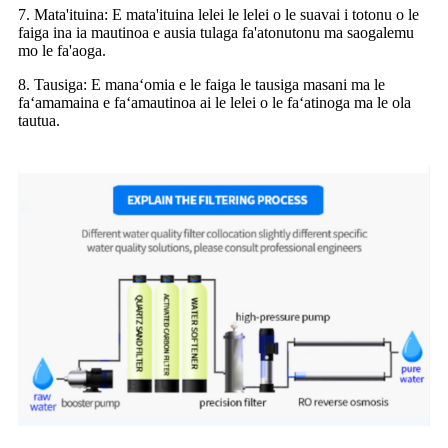
7. Mata'ituina: E mata'ituina lelei le lelei o le suavai i totonu o le
faiga ina ia mautinoa e ausia tulaga fa'atonutonu ma saogalemu
mo le fa'aoga.
8. Tausiga: E manaʻomia e le faiga le tausiga masani ma le
faʻamamaina e faʻamautinoa ai le lelei o le faʻatinoga ma le ola
tautua.