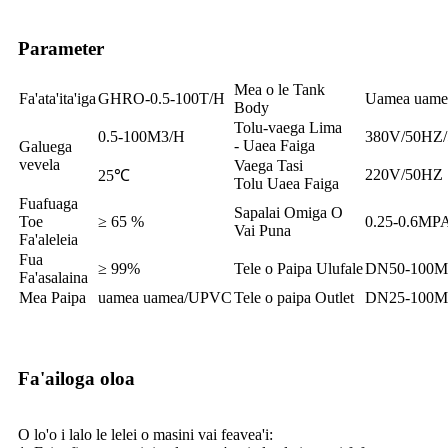
Parameter
Mea o le Tank
Fa'ata'ita'iga
GHRO-0.5-100T/H
Uamea uamea
Body
Tolu-vaega Lima
0.5-100M3/H
380V/50HZ
- Uaea Faiga
Galuega
vevela
Vaega Tasi
220V/50HZ
25℃
Tolu Uaea Faiga
Fuafuaga
Sapalai Omiga O
Toe
≥ 65 %
0.25-0.6MP
Vai Puna
Fa'aleleia
Fua
≥ 99%
Tele o Paipa Ulufale
DN50-100
Fa'asalaina
Mea Paipa
uamea uamea/UPVC
Tele o paipa Outlet
DN25-100
Fa'ailoga oloa
O lo'o i lalo le lelei o masini vai feavea'i: