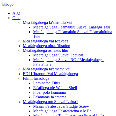
Aiga
Oloa
Mea faigaluega fa'amalulu vai
Meafaigaluega Faamalulu Suavai Laasaga Tasi
Meafaigaluega Fa'amalulu Suavai Fa'amaluluina
Tele
Mea faigaluega vai fe'avea'i
Meafaigaluega ultra-filtration
Meafaigaluega osmosis liliu
Meafaigaluega Suavai Feaveai
Meafaigaluega Suavai RO / Meafaigaluega
Faʻataʻitaʻi
Mea faigaluega fa'amama vai
EDI Ultrapure Vai Meafaigaluega
Filifili faasologa
Laminated Filter
Fa'afilega ole Walnut Shell
Fiber polo faamama
Fa'amama fa'amama
Meafaigaluega mo Suavai Lafoa'i
Masini Fa'alēsuavai Sludge Screw
Meafaigaluega Fa'afefeteina o le Ea
Meafaigaluega Tu'ufa'atasi mo Suavai Lafoa'i