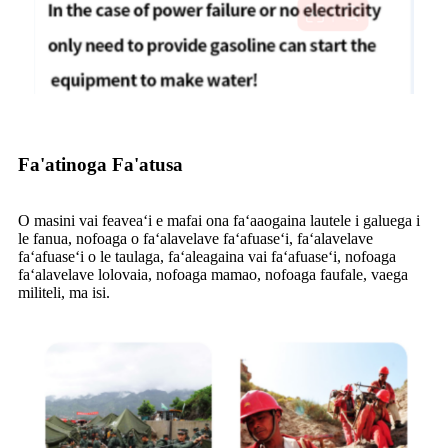
Fa'atinoga Fa'atusa
O masini vai feaveaʻi e mafai ona faʻaaogaina lautele i galuega i
le fanua, nofoaga o faʻalavelave faʻafuaseʻi, faʻalavelave
faʻafuaseʻi o le taulaga, faʻaleagaina vai faʻafuaseʻi, nofoaga
faʻalavelave lolovaia, nofoaga mamao, nofoaga faufale, vaega
militeli, ma isi.