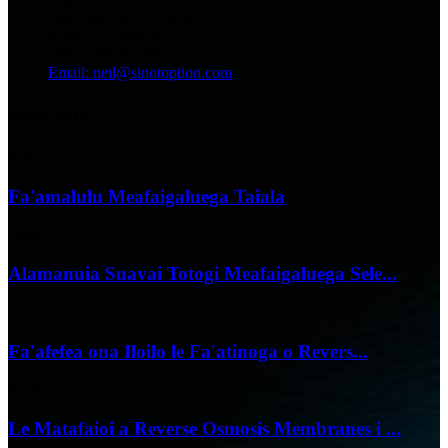
Telefoni: +86 536 2221818
Fax: +86 536 2221919
WhatsApp/WeChat:
+86 13356367799
Email: neil@sinotoption.com
tala fou
02/07/25
Fa'amalulu Meafaigaluega Taiala
18/06/25
Alamanuia Suavai Totogi Meafaigaluega Sele...
07/06/25
Fa'afefea ona Iloilo le Fa'atinoga o Revers...
04/06/25
Le Matafaioi a Reverse Osmosis Membranes i ...