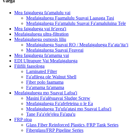
Vaega
Mea faigaluega fa'amalulu vai
Meafaigaluega Faamalulu Suavai Laasaga Tasi
Meafaigaluega Fa'amalulu Suavai Fa'amaluluina Tele
Mea faigaluega vai fe'avea'i
Meafaigaluega ultra-filtration
Meafaigaluega osmosis liliu
Meafaigaluega Suavai RO / Meafaigaluega Faʻataʻitaʻi
Meafaigaluega Suavai Feaveai
Mea faigaluega fa'amama vai
EDI Ultrapure Vai Meafaigaluega
Filifili faasologa
Laminated Filter
Fa'afilega ole Walnut Shell
Fiber polo faamama
Fa'amama fa'amama
Meafaigaluega mo Suavai Lafoa'i
Masini Fa'alēsuavai Sludge Screw
Meafaigaluega Fa'afefeteina o le Ea
Meafaigaluega Tu'ufa'atasi mo Suavai Lafoa'i
Tane Fa'a'ele'elea Fa'apa'u
FRP oloa
Glass Fiber Reinforced Plastics /FRP Tank Series
Fiberglass/FRP Pipeline Series