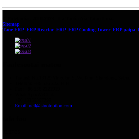
© Puletaofia - 2010-2023 : Ua Taofia Aia Tatau Uma.
Sitemap
Tane FRP
,
FRP Reactor
,
FRP
,
FRP Cooling Tower
,
FRP paipa
,
Faafesootai matou
Tuatusi: Nu.13129 Yingqian St.Weifang, Shandong, Saina.
Telefoni: +86 536 2221818
Fax: +86 536 2221919
WhatsApp/WeChat:
+86 13356367799
Email: neil@sinotoption.com
tala fou
02/07/25