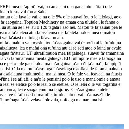
FRP i mea faʻapipiʻi vai, na amata ai ona gauai atu taʻitaʻi o le
na o le suavai fou a Saina.
tunuu e le lava le vai, e na o le 5% o le suavai fou o le lalolagi, ae o
ʻo faʻaaogaina. Toption Machinery na amata ona ulufale i le fanua o
a ua atiina ae i se 'au o 120 tagata i aso nei. Matou te faʻaauau pea le
si ma faʻaleleia atili faʻasaienisi ma faʻatekonolosi mea o matou
i vai fa'atasi ma tulaga fa'avaomalo.
ni faʻamalulu vai, masini toe faʻaaogaina vai (e aofia ai le fufuluina
igaluega, lea e mafai ona tuʻuina atu ai se seti atoa o laina taʻavale
agata faʻatau), UF ultrafiltration mea faigaluega, suavai faʻamamaina
s vai faʻamamaina meafaigaluega, EDI ultrapure mea e faʻaogaina
oa e pei o fale gaosi oloa ma faʻaogaina faʻamaʻi faʻamaʻi, faʻapipiʻi
, ma isi. O la matou faʻasologa faʻasologa e aofia ai le faʻamamaina o
, faʻasalalauga multimedia, ma isi mea. O le fale vai feavea'i na fausia
'iina i se afi afi, e na'o le penisini po'o le tiso e mana'omia e amata
leai se eletise po'o le leai o se eletise. O le lelei o le vai togafitia e
 vai mama, lea e saogalemu ma faigofie. E faʻaaogaina lautele i
velave faʻafuaseʻi o mafuiʻe, tuʻuina atu o vai faʻafuaseʻi i le
eʻi, nofoaga faʻalavelave lolovaia, nofoaga mamao, ma isi.