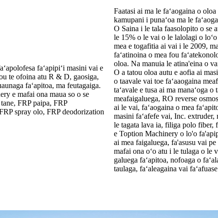
Faatasi ai ma le faʻaogaina o oloa 
kamupani i punaʻoa ma le faʻaogai
O Saina i le tala faasolopito o se a
le 15% o le vai o le lalolagi o lo
mea e togafitia ai vai i le 2009, m
faʻatinoina o mea fou faʻatekonolo
oloa. Na manuia le atina'eina o va
ʻapolofesa faʻapipiʻi masini vai e
O a tatou oloa autu e aofia ai masi
atou te ofoina atu R & D, gaosiga,
o taavale vai toe faʻaaogaina meafa
auaunaga faʻapitoa, ma feutagaiga.
taʻavale e tusa ai ma manaʻoga o t
nery e mafai ona maua so o se
meafaigaluega, RO reverse osmosi
 / tane, FRP paipa, FRP
ai le vai, faʻaogaina o mea faʻapit
 FRP spray olo, FRP deodorization
masini faʻafefe vai, Inc. extruder
le tagata lava ia, filiga polo fiber
e Toption Machinery o lo'o fa'apipi
ai mea faigaluega, fa'asusu vai pe a 
mafai ona oʻo atu i le tulaga o le
galuega faʻapitoa, nofoaga o faʻala
taulaga, faʻaleagaina vai faʻafuas