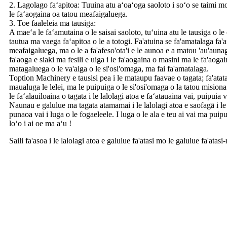
2. Lagolago faʻapitoa: Tuuina atu aʻoaʻoga saoloto i soʻo se taimi mo 
le faʻaogaina oa tatou meafaigaluega.
3. Toe faaleleia ma tausiga:
A maeʻa le faʻamutaina o le saisai saoloto, tuʻuina atu le tausiga o le
tautua ma vaega faʻapitoa o le a totogi. Fa'atuina se fa'amatalaga fa'af
meafaigaluega, ma o le a fa'afeso'ota'i e le aunoa e a matou 'au'auna
fa'aoga e siaki ma fesili e uiga i le fa'aogaina o masini ma le fa'aoga
matagaluega o le va'aiga o le si'osi'omaga, ma fai fa'amatalaga.
Toption Machinery e tausisi pea i le mataupu faavae o tagata; fa'atata
maualuga le lelei, ma le puipuiga o le si'osi'omaga o la tatou misiona. 
le faʻalauiloaina o tagata i le lalolagi atoa e faʻatauaina vai, puipuia
Naunau e galulue ma tagata atamamai i le lalolagi atoa e saofagā i le
punaoa vai i luga o le fogaeleele. I luga o le ala e teu ai vai ma puipu
loʻo i ai oe ma aʻu !
Saili fa'asoa i le lalolagi atoa e galulue fa'atasi mo le galulue fa'at