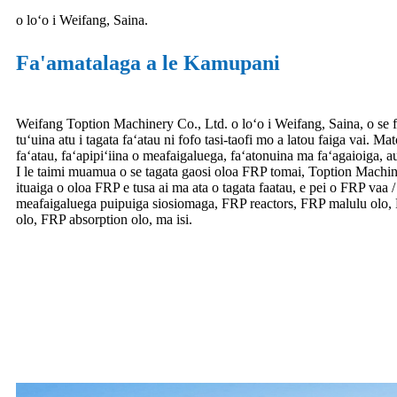
o loʻo i Weifang, Saina.
Fa'amatalaga a le Kamupani
Weifang Toption Machinery Co., Ltd. o loʻo i Weifang, Saina, o se fa
tuʻuina atu i tagata faʻatau ni fofo tasi-taofi mo a latou faiga vai. M
faʻatau, faʻapipiʻiina o meafaigaluega, faʻatonuina ma faʻagaioiga, 
I le taimi muamua o se tagata gaosi oloa FRP tomai, Toption Machi
ituaiga o oloa FRP e tusa ai ma ata o tagata faatau, e pei o FRP vaa
meafaigaluega puipuiga siosiomaga, FRP reactors, FRP malulu olo,
olo, FRP absorption olo, ma isi.