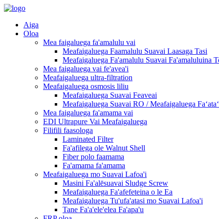
Aiga
Oloa
Mea faigaluega fa'amalulu vai
Meafaigaluega Faamalulu Suavai Laasaga Tasi
Meafaigaluega Fa'amalulu Suavai Fa'amaluluina T
Mea faigaluega vai fe'avea'i
Meafaigaluega ultra-filtration
Meafaigaluega osmosis liliu
Meafaigaluega Suavai Feaveai
Meafaigaluega Suavai RO / Meafaigaluega Faʻataʻi
Mea faigaluega fa'amama vai
EDI Ultrapure Vai Meafaigaluega
Filifili faasologa
Laminated Filter
Fa'afilega ole Walnut Shell
Fiber polo faamama
Fa'amama fa'amama
Meafaigaluega mo Suavai Lafoa'i
Masini Fa'alēsuavai Sludge Screw
Meafaigaluega Fa'afefeteina o le Ea
Meafaigaluega Tu'ufa'atasi mo Suavai Lafoa'i
Tane Fa'a'ele'elea Fa'apa'u
FRP oloa