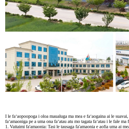
I le faʻaopoopoga i oloa maualuga ma mea e faʻaogaina ai le suavai,
faʻamaoniga pe a uma ona faʻatau atu mo tagata faʻatau i le fale ma 
1. Vaitaimi fa'amaonia: Tasi le tausaga fa'amaonia e aofia uma ai me