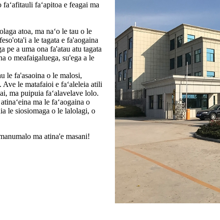
faʻafitauli faʻapitoa e feagai ma
 olaga atoa, ma naʻo le tau o le
eso'ota'i a le tagata e fa'aogaina
ga pe a uma ona fa'atau atu tagata
ina o meafaigaluega, su'ega a le
u le fa'asaoina o le malosi,
Ave le matafaioi e faʻaleleia atili
 vai, ma puipuia faʻalavelave lolo.
 atinaʻeina ma le faʻaogaina o
ia le siosiomaga o le lalolagi, o
asi-manumalo ma atina'e masani!