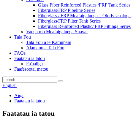
Glass Fiber Reinforced Plastics /FRP Tank Series
Fiberglass/FRP Pipeline Series
Fiberglass / FRP Meafaigaluega – Olo Fa'asologa
Fiberglass/FRP Filter Tank Series
Fiberglass Reinforced Plastic/ FRP Fittings Series
Vaega mo Meafaigaluega Suavai
Tala Fou
Tala Fou a le Kamupani
Alamanuia Tala Fou
FAQs
Faatatau ia tatou
Fa'aaliga
Faafesootai matou
English
Aiga
Faatatau ia tatou
Faatatau ia tatou