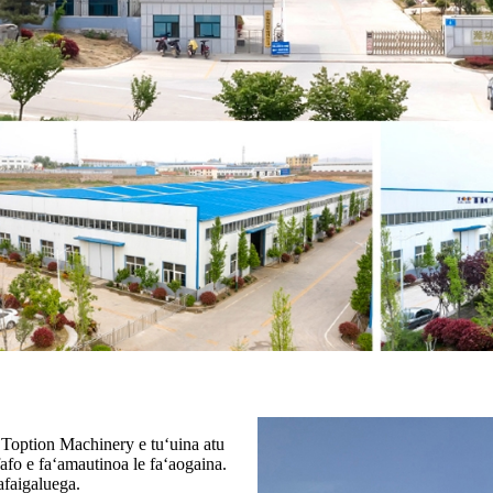
 Toption Machinery e tuʻuina atu
fafo e faʻamautinoa le faʻaogaina.
afaigaluega.